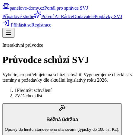
panelove-domy
.cz
Portál pro správce SVJ
Případové studie
Právní AI Rádce
Dodavatelé
Poptávky SVJ
Přihlásit se
Registrace
Interaktivní průvodce
Průvodce schůzí SVJ
Vyberte, co potřebujete na schůzi schválit. Vygenerujeme checklist s
termíny a požadavky dle aktuální legislativy roku 2026.
1
Předmět schválení
2
Váš checklist
Běžná údržba
Opravy do limitu stanoveného stanovami (typicky do 100 tis. Kč).