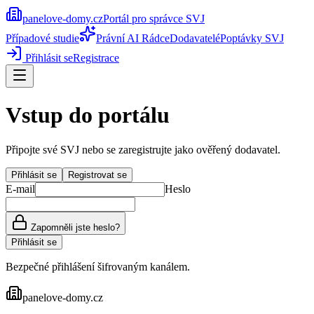
panelove-domy
.cz
Portál pro správce SVJ
Případové studie
Právní AI Rádce
Dodavatelé
Poptávky SVJ
Přihlásit se
Registrace
Vstup do portálu
Připojte své SVJ nebo se zaregistrujte jako ověřený dodavatel.
Přihlásit se
Registrovat se
E-mail
Heslo
Zapomněli jste heslo?
Přihlásit se
Bezpečné přihlášení šifrovaným kanálem.
panelove-domy
.cz