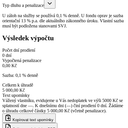
Typ dluhu a penalizace
U záloh na služby se používá 0,1 % denně. U fondu oprav je sazba
orientační 13 % p.a. dle aktuálního zákonného úroku. Vlastní sazba
musí být podložena stanovami SVJ.
Výsledek výpočtu
Počet dní prodlení
0
dní
Vypočtená penalizace
0,00
Kč
Sazba:
0,1 % denně
Celkem k úhradě
5 000,00
Kč
Text upomínky
Vážený vlastníku, evidujeme u Vás nedoplatek ve výši 5000 Kč se
splatností dne —. K dnešnímu dni (—) činí prodlení 0 dní. Žádáme
o úhradu celkové částky 5 000,00 Kč (včetně penalizace).
Kopírovat text upomínky