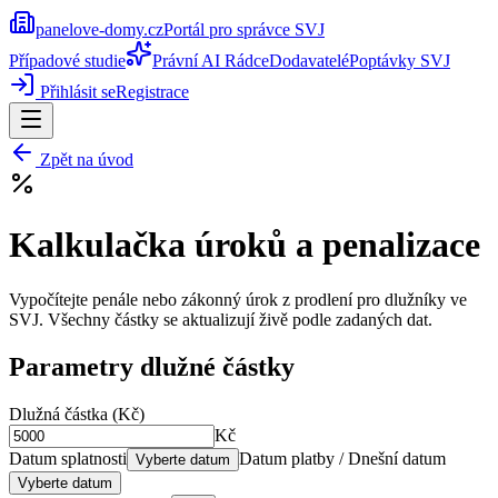
panelove-domy
.cz
Portál pro správce SVJ
Případové studie
Právní AI Rádce
Dodavatelé
Poptávky SVJ
Přihlásit se
Registrace
Zpět na úvod
Kalkulačka úroků a penalizace
Vypočítejte penále nebo zákonný úrok z prodlení pro dlužníky ve
SVJ. Všechny částky se aktualizují živě podle zadaných dat.
Parametry dlužné částky
Dlužná částka (Kč)
Kč
Datum splatnosti
Datum platby / Dnešní datum
Vyberte datum
Vyberte datum