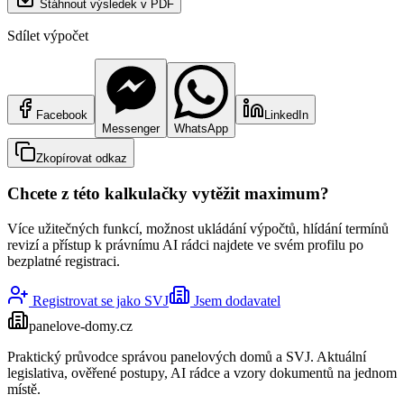
Stáhnout výsledek v PDF
Sdílet výpočet
Facebook
LinkedIn
Messenger
WhatsApp
Zkopírovat odkaz
Chcete z této kalkulačky vytěžit maximum?
Více užitečných funkcí, možnost ukládání výpočtů, hlídání termínů
revizí a přístup k právnímu AI rádci najdete ve svém profilu po
bezplatné registraci.
Registrovat se jako SVJ
Jsem dodavatel
panelove-domy
.cz
Praktický průvodce správou panelových domů a SVJ. Aktuální
legislativa, ověřené postupy, AI rádce a vzory dokumentů na jednom
místě.