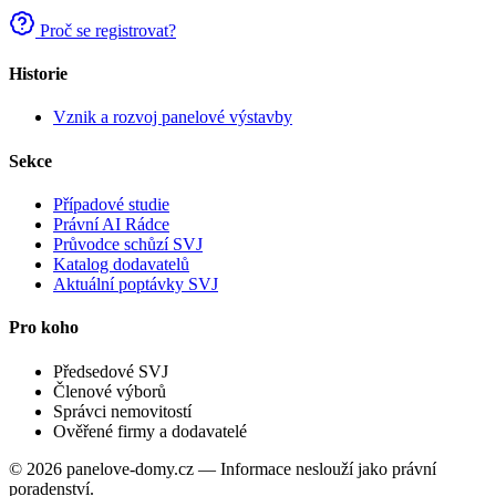
Proč se registrovat?
Historie
Vznik a rozvoj panelové výstavby
Sekce
Případové studie
Právní AI Rádce
Průvodce schůzí SVJ
Katalog dodavatelů
Aktuální poptávky SVJ
Pro koho
Předsedové SVJ
Členové výborů
Správci nemovitostí
Ověřené firmy a dodavatelé
© 2026 panelove-domy.cz — Informace neslouží jako právní
poradenství.